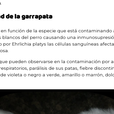
n
.
d de la garrapata
en función de la especie que está contaminando al 
os blancos del perro causando una inmunosupres
or Ehrlichia platys las células sanguíneas afect
osa.
 que pueden observarse en la contaminación por 
espiratorios, parálisis de sus patas, fiebre disco
 de violeta o negro a verde, amarillo o marrón, dol